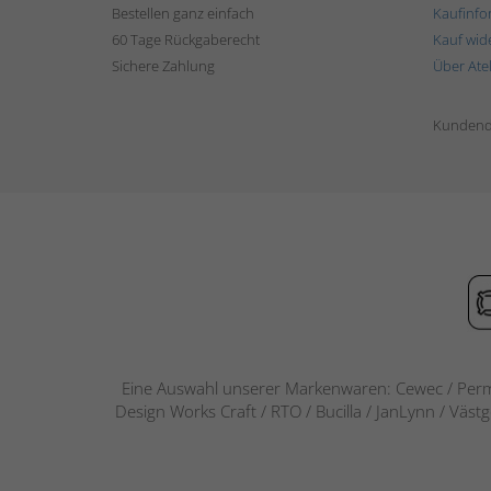
Bestellen ganz einfach
Kaufinfo
60 Tage Rückgaberecht
Kauf wid
Sichere Zahlung
Über Ate
Kundend
Eine Auswahl unserer Markenwaren: Cewec / Perm
Design Works Craft / RTO / Bucilla / JanLynn / Väst