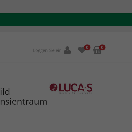
0
0
Loggen Sie ein
ild
nsientraum