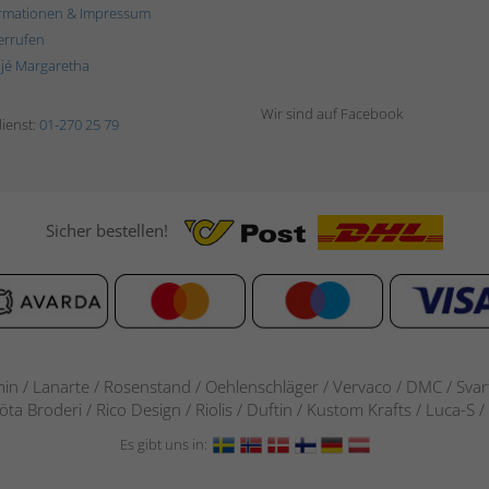
rmationen & Impressum
errufen
ljé Margaretha
Wir sind auf Facebook
ienst:
01-270 25 79
Sicher bestellen!
in / Lanarte / Rosenstand /
Oehlenschläger / Vervaco / DMC / Svarta
göta Broderi / Rico Design / Riolis / Duftin / Kustom Krafts / Luca
Es gibt uns in: