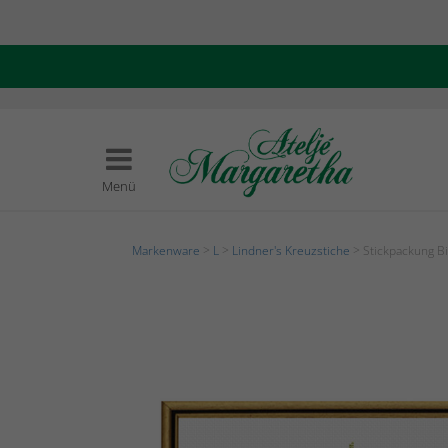
Menü
Markenware
>
L
>
Lindner's Kreuzstiche
> Stickpackung 