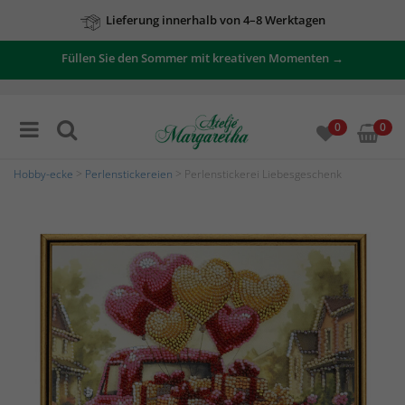
Lieferung innerhalb von 4–8 Werktagen
Füllen Sie den Sommer mit kreativen Momenten →
0
0
Hobby-ecke
>
Perlenstickereien
> Perlenstickerei Liebesgeschenk