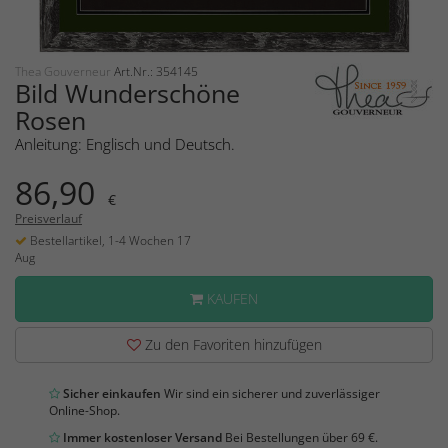
Thea Gouverneur
Art.Nr.: 354145
Bild Wunderschöne
Rosen
Anleitung: Englisch und Deutsch.
86,90
€
Preisverlauf
Bestellartikel, 1-4 Wochen 17
Aug
KAUFEN
Zu den Favoriten hinzufügen
Sicher einkaufen
Wir sind ein sicherer und zuverlässiger
Online-Shop.
Immer kostenloser Versand
Bei Bestellungen über 69 €.