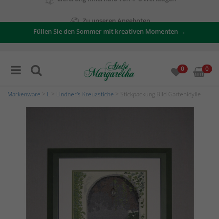
Zu unseren Angeboten
Füllen Sie den Sommer mit kreativen Momenten →
0
0
Markenware
>
L
>
Lindner's Kreuzstiche
> Stickpackung Bild Gartenidylle