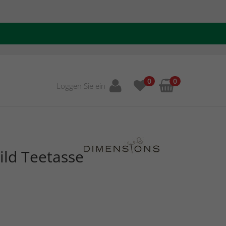
0
0
Loggen Sie ein
ild Teetasse