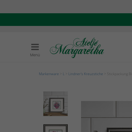
Menü
Markenware
>
L
>
Lindner's Kreuzstiche
> Stickpackung B