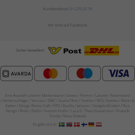
Kundendienst:
01-270 25 79
Wir sind auf Facebook
Sicher bestellen!
Eine Auswahl unserer Markenwaren: Cewec / Permin / Lanarte / Rosenstand
/
Oehlenschläger / Vervaco / DMC / Svarta Fåret / Textiles / MCG Textiles / Marks &
Katten / Design Works Craft / RTO / Bucilla / JanLynn / Västgöta Broderi / Rico
Design / Riolis / Duftin / Kustom Krafts / Luca-S / Thea Gouverneur / Krasa &
Tvorba / Nova Sloboda
Es gibt uns in: