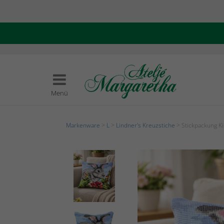
Menü
Markenware
>
L
>
Lindner's Kreuzstiche
> Stickpackung K