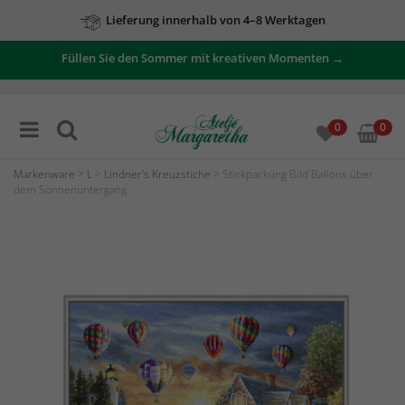
Lieferung innerhalb von 4–8 Werktagen
Füllen Sie den Sommer mit kreativen Momenten →
0
0
Markenware
>
L
>
Lindner's Kreuzstiche
> Stickpackung Bild Ballons über
dem Sonnenuntergang