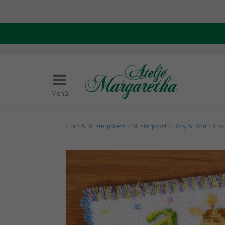
Menü
Garn & Musterpakete
>
Musterpaket
>
Baby & Kind
> Knüp