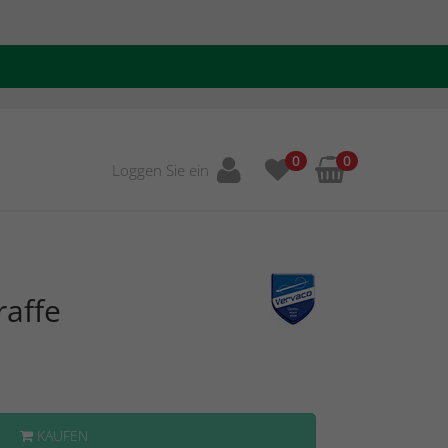
0
0
Loggen Sie ein
raffe
KAUFEN