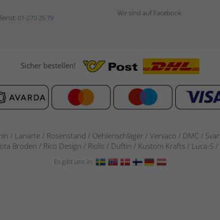
Wir sind auf Facebook
ienst:
01-270 25 79
Sicher bestellen!
in / Lanarte / Rosenstand /
Oehlenschläger / Vervaco / DMC / Svarta
göta Broderi / Rico Design / Riolis / Duftin / Kustom Krafts / Luca
Es gibt uns in: