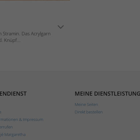
m Stramin. Das Acrylgarn
l. Knüpf...
ENDIENST
MEINE DIENSTLEISTUN
Meine Seiten
e
Direkt bestellen
rmationen & Impressum
errufen
ljé Margaretha