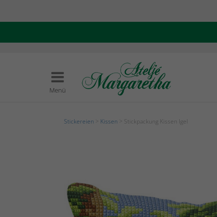
Menü
Stickereien
>
Kissen
> Stickpackung Kissen Igel