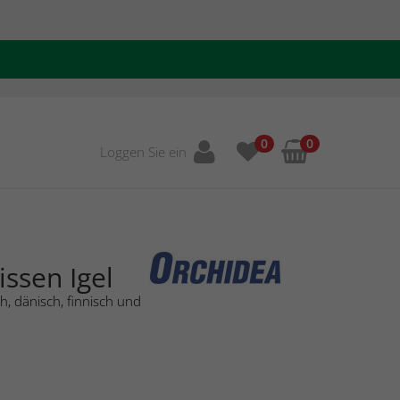
0
0
Loggen Sie ein
issen Igel
, dänisch, finnisch und