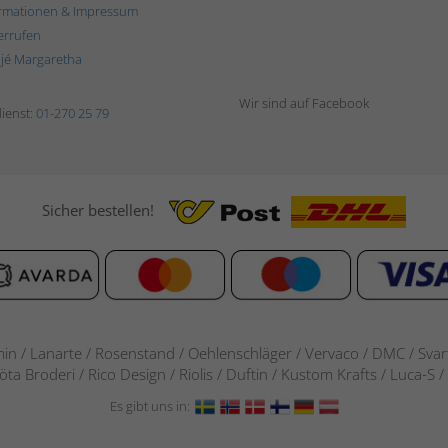
rmationen & Impressum
errufen
ljé Margaretha
Wir sind auf Facebook
ienst:
01-270 25 79
Sicher bestellen!
in / Lanarte / Rosenstand /
Oehlenschläger / Vervaco / DMC / Svarta
göta Broderi / Rico Design / Riolis / Duftin / Kustom Krafts / Luca
Es gibt uns in: