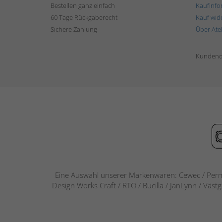
Bestellen ganz einfach
Kaufinfo
60 Tage Rückgaberecht
Kauf wid
Sichere Zahlung
Über Ate
Kundend
Eine Auswahl unserer Markenwaren: Cewec / Perm
Design Works Craft / RTO / Bucilla / JanLynn / Väst