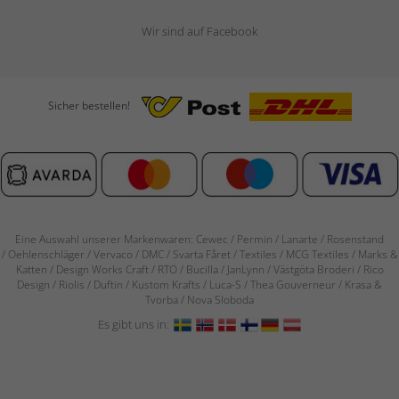
Wir sind auf Facebook
Sicher bestellen!
Eine Auswahl unserer Markenwaren: Cewec / Permin / Lanarte / Rosenstand
/
Oehlenschläger / Vervaco / DMC / Svarta Fåret / Textiles / MCG Textiles / Marks &
Katten / Design Works Craft / RTO / Bucilla / JanLynn / Västgöta Broderi / Rico
Design / Riolis / Duftin / Kustom Krafts / Luca-S / Thea Gouverneur / Krasa &
Tvorba / Nova Sloboda
Es gibt uns in: