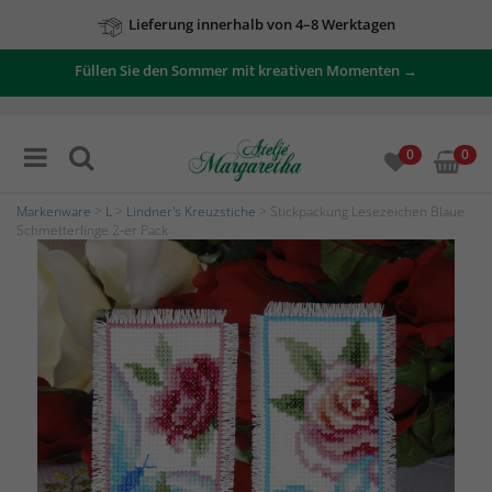
Lieferung innerhalb von 4–8 Werktagen
Füllen Sie den Sommer mit kreativen Momenten →
Zu unseren Angeboten
0
0
Markenware
>
L
>
Lindner's Kreuzstiche
> Stickpackung Lesezeichen Blaue
Schmetterlinge 2-er Pack