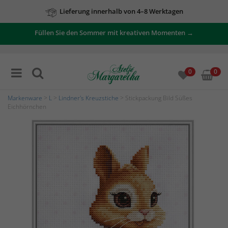
Lieferung innerhalb von 4–8 Werktagen
Füllen Sie den Sommer mit kreativen Momenten →
0
0
Markenware
>
L
>
Lindner's Kreuzstiche
> Stickpackung Bild Süßes
Eichhörnchen