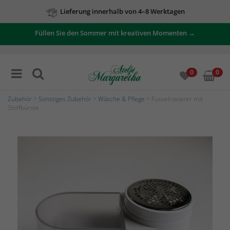
Lieferung innerhalb von 4–8 Werktagen
Füllen Sie den Sommer mit kreativen Momenten →
0
0
Zubehör
>
Sonstiges Zubehör
>
Wäsche & Pflege
> Fusselrasierer mit
Stoffbürste