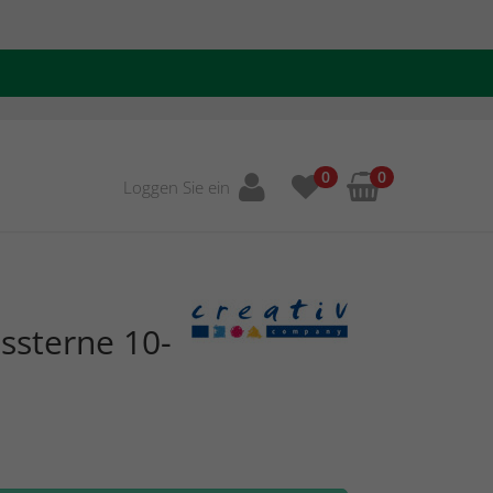
0
0
Loggen Sie ein
ssterne 10-