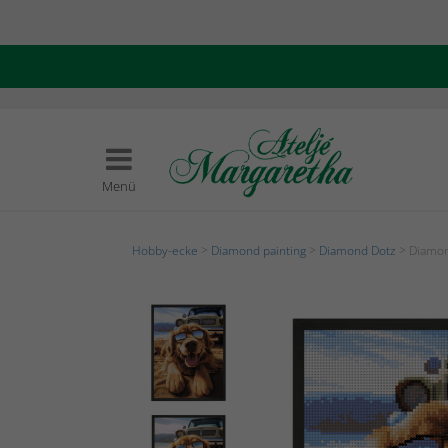
Menü
Hobby-ecke
>
Diamond painting
>
Diamond Dotz
> Diamon