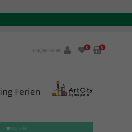
0
0
Loggen Sie ein
ing Ferien
KAUFEN