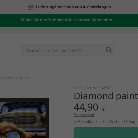
Lieferung innerhalb von 4–8 Werktagen
Füllen Sie den Sommer mit kreativen Momenten →
d painting Ferien
Art City
Art.Nr.: 342505
Diamond paint
44,90
€
Preisverlauf
Bestellartikel, 1-4 Wochen 15 Aug