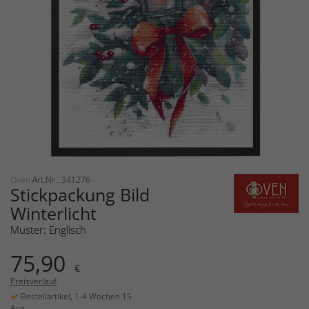
Oven
Art.Nr.: 341276
Stickpackung Bild
Winterlicht
Muster: Englisch
75,90
€
Preisverlauf
Bestellartikel, 1-4 Wochen 15
Aug