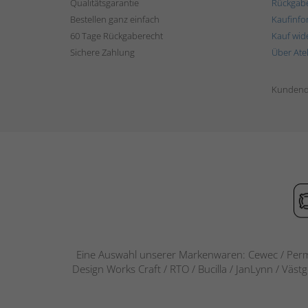
Qualitätsgarantie
Rückgab
Bestellen ganz einfach
Kaufinfo
60 Tage Rückgaberecht
Kauf wid
Sichere Zahlung
Über Ate
Kundend
Eine Auswahl unserer Markenwaren: Cewec / Perm
Design Works Craft / RTO / Bucilla / JanLynn / Väst