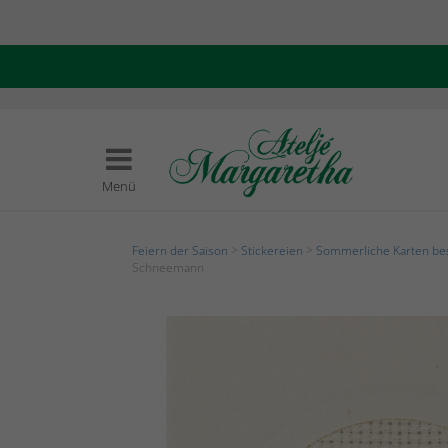
Menü
Feiern der Saison
>
Stickereien
>
Sommerliche Karten be
Schneemann