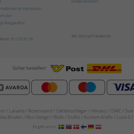
e
Direkt bestellen
rmationen & Impressum
errufen
ljé Margaretha
Wir sind auf Facebook
ienst:
01-270 25 79
Sicher bestellen!
in / Lanarte / Rosenstand /
Oehlenschläger / Vervaco / DMC / Svarta
göta Broderi / Rico Design / Riolis / Duftin / Kustom Krafts / Luca
Es gibt uns in: