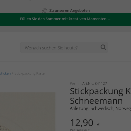
Zu unseren Angeboten
Füllen Sie den Sommer mit kreativen Momenten →
sticken
> Stickpackung Karte
Permin
Art.Nr.: 341127
Stickpackung K
Schneemann
Anleitung: Schwedisch, Norweg
12,90
€
Preisverlauf