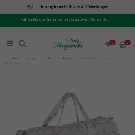
Lieferung innerhalb von 4–8 Werktagen
Zu unseren Angeboten
Füllen Sie den Sommer mit kreativen Momenten →
0
0
Zubehör
>
Sonstiges Zubehör
>
Aufbewahrung & Taschen
> Stricktasche
Waldtiere