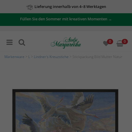
Lieferung innerhalb von 4–8 Werktagen
Füllen Sie den Sommer mit kreativen Momenten →
0
0
Markenware
>
L
>
Lindner's Kreuzstiche
> Stickpackung Bild Mutter Natur