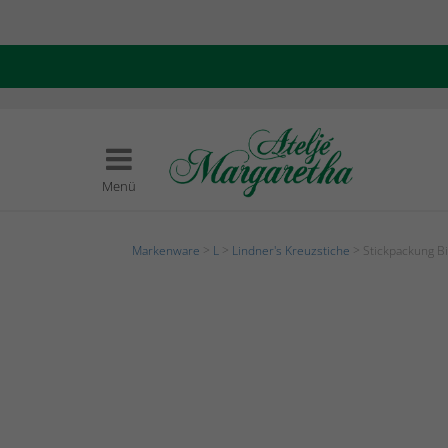
Menü
Markenware
>
L
>
Lindner's Kreuzstiche
> Stickpackung Bi