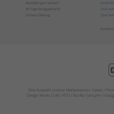
Bestellen ganz einfach
Kaufinfo
60 Tage Rückgaberecht
Kauf wid
Sichere Zahlung
Über Ate
Kundend
Eine Auswahl unserer Markenwaren: Cewec / Perm
Design Works Craft / RTO / Bucilla / JanLynn / Väst