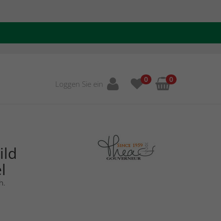
0
0
Loggen Sie ein
ild
l
h.