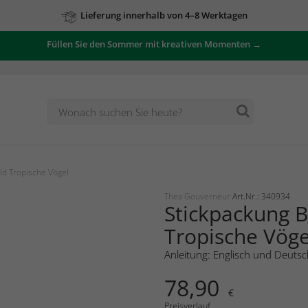
Lieferung innerhalb von 4–8 Werktagen
Füllen Sie den Sommer mit kreativen Momenten →
ld Tropische Vögel
Thea Gouverneur
Art.Nr.: 340934
Stickpackung B
Tropische Vöge
Anleitung: Englisch und Deutsc
78,90
€
Preisverlauf