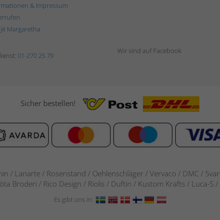
rmationen & Impressum
errufen
ljé Margaretha
Wir sind auf Facebook
ienst:
01-270 25 79
Sicher bestellen!
in / Lanarte / Rosenstand /
Oehlenschläger / Vervaco / DMC / Svarta
göta Broderi / Rico Design / Riolis / Duftin / Kustom Krafts / Luca
Es gibt uns in: