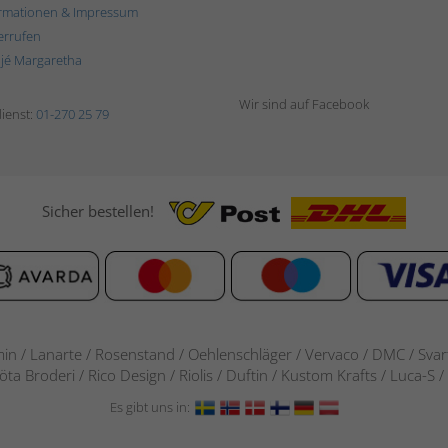
rmationen & Impressum
errufen
ljé Margaretha
Wir sind auf Facebook
ienst:
01-270 25 79
Sicher bestellen!
in / Lanarte / Rosenstand /
Oehlenschläger / Vervaco / DMC / Svarta
göta Broderi / Rico Design / Riolis / Duftin / Kustom Krafts / Luca
Es gibt uns in: