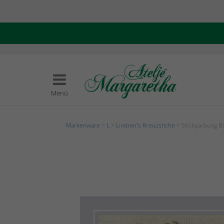
Menü
Markenware
>
L
>
Lindner's Kreuzstiche
> Stickpackung 