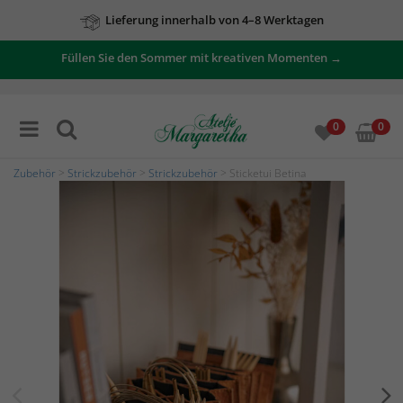
Lieferung innerhalb von 4–8 Werktagen
Zu unseren Angeboten
Füllen Sie den Sommer mit kreativen Momenten →
0
0
Zubehör
>
Strickzubehör
>
Strickzubehör
> Sticketui Betina