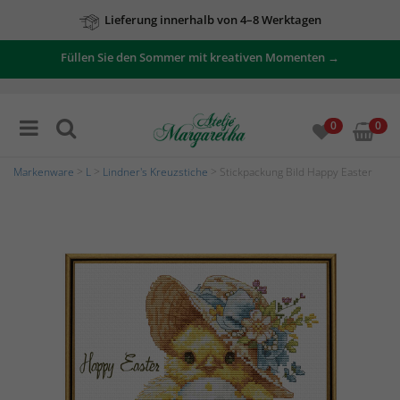
Lieferung innerhalb von 4–8 Werktagen
Füllen Sie den Sommer mit kreativen Momenten →
0
0
Markenware
>
L
>
Lindner's Kreuzstiche
> Stickpackung Bild Happy Easter