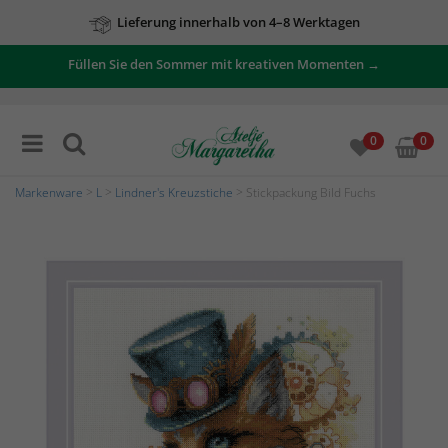
Lieferung innerhalb von 4–8 Werktagen
Füllen Sie den Sommer mit kreativen Momenten →
0
0
Markenware
>
L
>
Lindner's Kreuzstiche
> Stickpackung Bild Fuchs