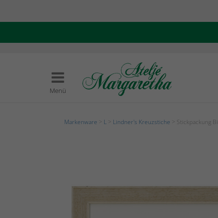
Menü
Markenware
>
L
>
Lindner's Kreuzstiche
> Stickpackung Bi