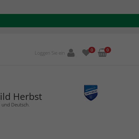
0
0
Loggen Sie ein
ild Herbst
h und Deutsch.