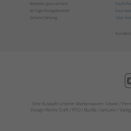
Bestellen ganz einfach
Kaufinfo
60 Tage Rückgaberecht
Kauf wid
Sichere Zahlung
Über Ate
Kundend
Eine Auswahl unserer Markenwaren: Cewec / Perm
Design Works Craft / RTO / Bucilla / JanLynn / Väst