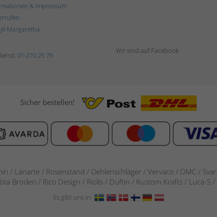
rmationen & Impressum
errufen
ljé Margaretha
Wir sind auf Facebook
ienst:
01-270 25 79
Sicher bestellen!
in / Lanarte / Rosenstand /
Oehlenschläger / Vervaco / DMC / Svarta
göta Broderi / Rico Design / Riolis / Duftin / Kustom Krafts / Luca
Es gibt uns in: