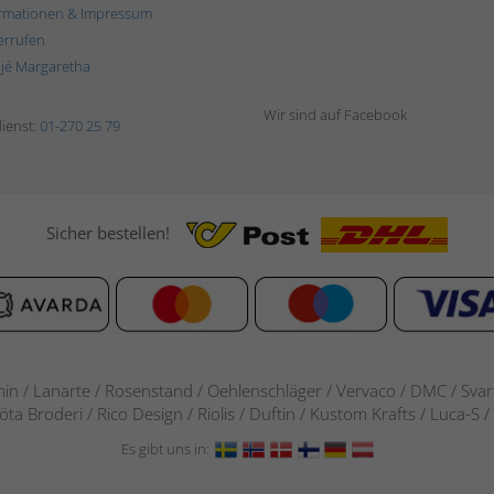
rmationen & Impressum
errufen
ljé Margaretha
Wir sind auf Facebook
ienst:
01-270 25 79
Sicher bestellen!
in / Lanarte / Rosenstand /
Oehlenschläger / Vervaco / DMC / Svarta
göta Broderi / Rico Design / Riolis / Duftin / Kustom Krafts / Luca
Es gibt uns in: