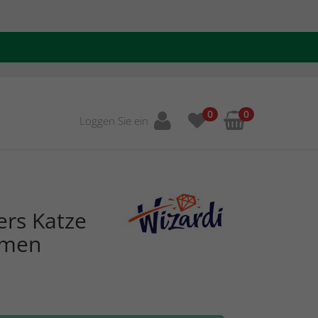
0
0
Loggen Sie ein
ers Katze
umen