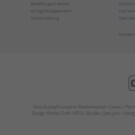
Bestellen ganz einfach
Kaufinfo
60 Tage Rückgaberecht
Kauf wid
Sichere Zahlung
Über Ate
Kundend
Eine Auswahl unserer Markenwaren: Cewec / Perm
Design Works Craft / RTO / Bucilla / JanLynn / Väst