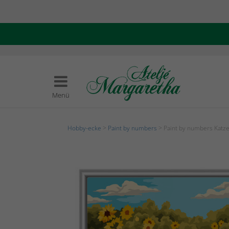
Menü
Hobby-ecke
>
Paint by numbers
> Paint by numbers Katz