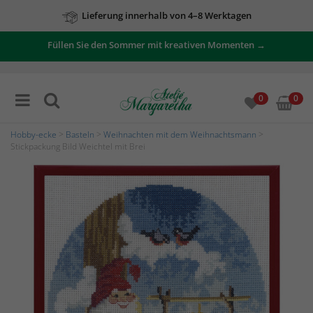
Lieferung innerhalb von 4–8 Werktagen
Füllen Sie den Sommer mit kreativen Momenten →
0
0
Hobby-ecke
>
Basteln
>
Weihnachten mit dem Weihnachtsmann
>
Stickpackung Bild Weichtel mit Brei