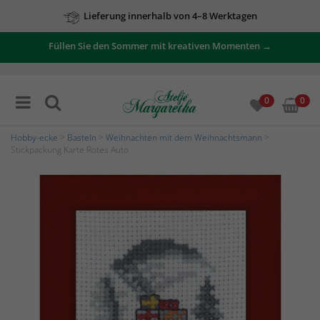
Lieferung innerhalb von 4–8 Werktagen
Füllen Sie den Sommer mit kreativen Momenten →
0
0
Hobby-ecke
>
Basteln
>
Weihnachten mit dem Weihnachtsmann
>
Stickpackung Karte Rotes Auto