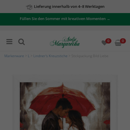
Lieferung innerhalb von 4–8 Werktagen
Füllen Sie den Sommer mit kreativen Momenten →
0
0
Markenware
>
L
>
Lindner's Kreuzstiche
> Stickpackung Bild Liebe