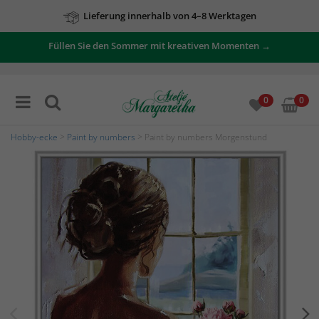
Lieferung innerhalb von 4–8 Werktagen
Füllen Sie den Sommer mit kreativen Momenten →
0
0
Hobby-ecke
>
Paint by numbers
> Paint by numbers Morgenstund