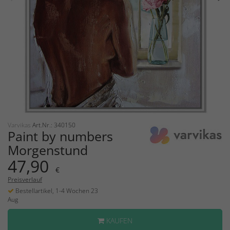
Varvikas
Art.Nr.: 340150
Paint by numbers
Morgenstund
47,90
€
Preisverlauf
Bestellartikel, 1-4 Wochen 23
Aug
KAUFEN