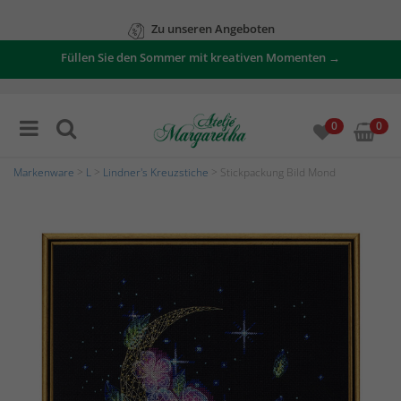
Zu unseren Angeboten
Füllen Sie den Sommer mit kreativen Momenten →
0
0
Markenware
>
L
>
Lindner's Kreuzstiche
> Stickpackung Bild Mond