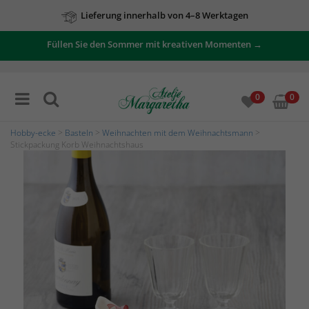
Lieferung innerhalb von 4–8 Werktagen
Füllen Sie den Sommer mit kreativen Momenten →
0
0
Hobby-ecke
>
Basteln
>
Weihnachten mit dem Weihnachtsmann
>
Stickpackung Korb Weihnachtshaus