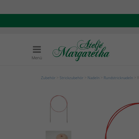
Menü
Zubehör
>
Strickzubehör
>
Nadeln
>
Rundstricknadeln
> R