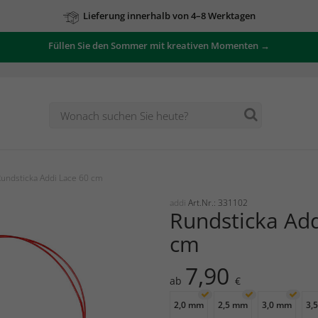
Lieferung innerhalb von 4–8 Werktagen
Füllen Sie den Sommer mit kreativen Momenten →
undsticka Addi Lace 60 cm
addi
Art.Nr.: 331102
Rundsticka Add
cm
7,90
ab
€
2,0 mm
2,5 mm
3,0 mm
3,