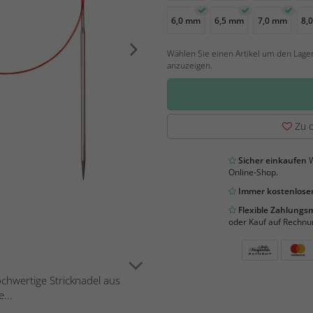
6,0 mm
6,5 mm
7,0 mm
8,
Wählen Sie einen Artikel um den Lage
anzuzeigen.
Zu d
Sicher einkaufen
W
Online-Shop.
Immer kostenloser
Flexible Zahlung
oder Kauf auf Rechnu
ochwertige Stricknadel aus
...