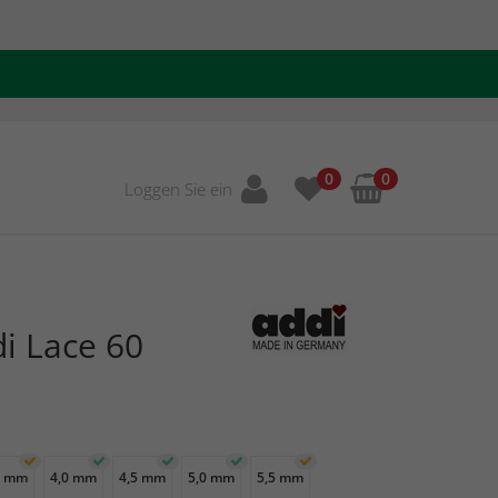
0
0
Loggen Sie ein
i Lace 60
5 mm
4,0 mm
4,5 mm
5,0 mm
5,5 mm