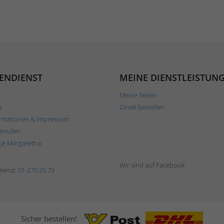
ENDIENST
MEINE DIENSTLEISTUN
Meine Seiten
e
Direkt bestellen
rmationen & Impressum
errufen
ljé Margaretha
Wir sind auf Facebook
ienst:
01-270 25 79
Sicher bestellen!