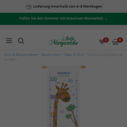
Lieferung innerhalb von 4–8 Werktagen
Füllen Sie den Sommer mit kreativen Momenten →
0
0
Garn & Musterpakete
>
Musterpaket
>
Baby & Kind
> Stickpackung Maßband
Giraffen