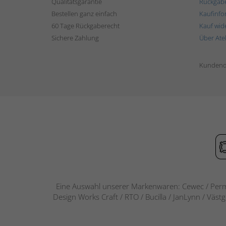
Qualitätsgarantie
Rückgab
Bestellen ganz einfach
Kaufinfo
60 Tage Rückgaberecht
Kauf wid
Sichere Zahlung
Über Ate
Kundend
Eine Auswahl unserer Markenwaren: Cewec / Perm
Design Works Craft / RTO / Bucilla / JanLynn / Väst