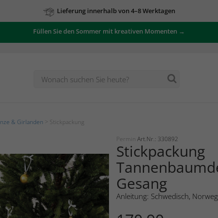
Lieferung innerhalb von 4–8 Werktagen
Füllen Sie den Sommer mit kreativen Momenten →
Zu unseren Angeboten
nze & Girlanden
> Stickpackung
Permin
Art.Nr.: 330892
Stickpackung
Tannenbaumd
Gesang
Anleitung: Schwedisch, Norweg