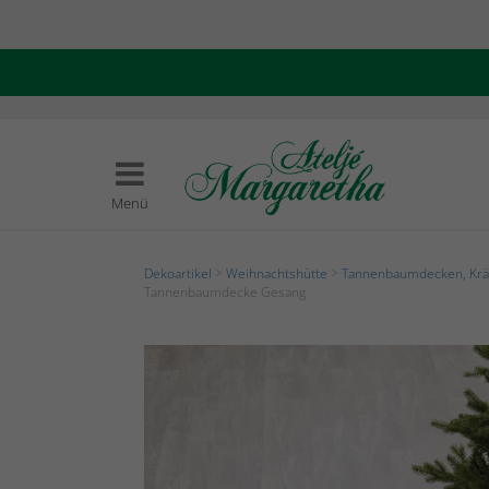
Menü
Dekoartikel
>
Weihnachtshütte
>
Tannenbaumdecken, Krä
Tannenbaumdecke Gesang