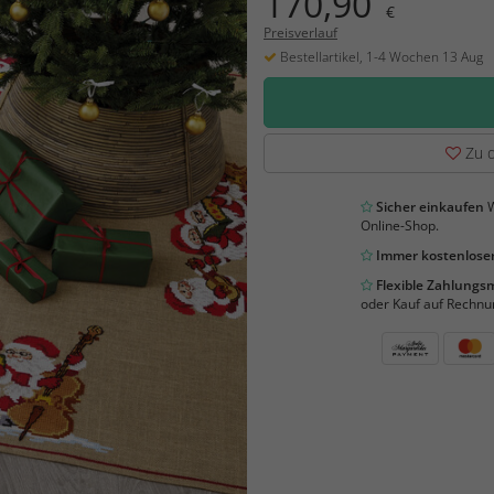
170,90
€
Preisverlauf
Bestellartikel, 1-4 Wochen 13 Aug
Zu d
Sicher einkaufen
W
Online-Shop.
Immer kostenloser
Flexible Zahlung
oder Kauf auf Rechnu