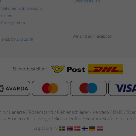
e
Direkt bestellen
rmationen & Impressum
errufen
ljé Margaretha
Wir sind auf Facebook
ienst:
01-270 25 79
Sicher bestellen!
in / Lanarte / Rosenstand /
Oehlenschläger / Vervaco / DMC / Svarta
göta Broderi / Rico Design / Riolis / Duftin / Kustom Krafts / Luca
Es gibt uns in: