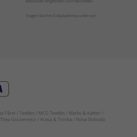
exklusiven Angeboten und Neuheiten.
Tragen Sie Ihre E-Mailadresse unten ein.
 Fåret / Textiles / MCG Textiles / Marks & Katten /
-S / Thea Gouverneur / Krasa & Tvorba / Nova Sloboda