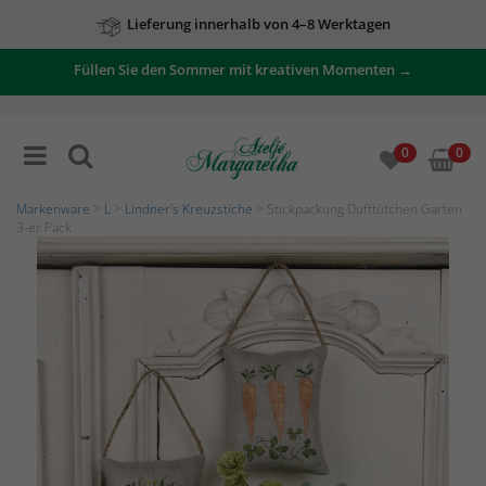
Lieferung innerhalb von 4–8 Werktagen
Füllen Sie den Sommer mit kreativen Momenten →
0
0
Markenware
>
L
>
Lindner's Kreuzstiche
> Stickpackung Dufttütchen Garten
3-er Pack