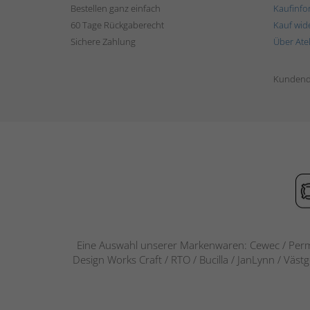
Bestellen ganz einfach
Kaufinfo
60 Tage Rückgaberecht
Kauf wid
Sichere Zahlung
Über Ate
Kundend
Eine Auswahl unserer Markenwaren: Cewec / Perm
Design Works Craft / RTO / Bucilla / JanLynn / Väst