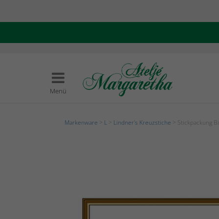
Menü
Markenware
>
L
>
Lindner's Kreuzstiche
> Stickpackung Bi