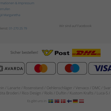
rmationen & Impressum
errufen
ljé Margaretha
Wir sind auf Facebook
ienst:
01-270 25 79
Sicher bestellen!
in / Lanarte / Rosenstand /
Oehlenschläger / Vervaco / DMC / Svarta
göta Broderi / Rico Design / Riolis / Duftin / Kustom Krafts / Luca
Es gibt uns in: