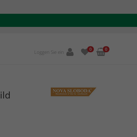
0
0
Loggen Sie ein
ild