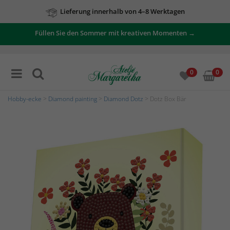
Lieferung innerhalb von 4–8 Werktagen
Füllen Sie den Sommer mit kreativen Momenten →
0
0
Hobby-ecke
>
Diamond painting
>
Diamond Dotz
> Dotz Box Bär