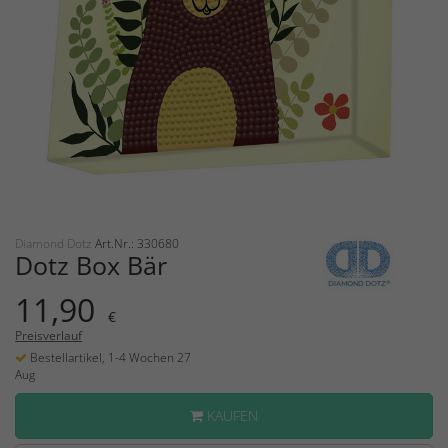
Diamond Dotz
Art.Nr.: 330680
Dotz Box Bär
11,90
€
Preisverlauf
Bestellartikel, 1-4 Wochen 27
Aug
KAUFEN