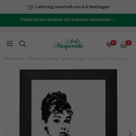
Lieferung innerhalb von 4–8 Werktagen
Füllen Sie den Sommer mit kreativen Momenten →
0
0
Hobby-ecke
>
Diamond painting
>
Diamond Dotz
> Diamond Painting Frau