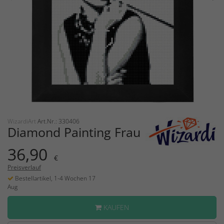
WizardiArt
Art.Nr.: 330406
Diamond Painting Frau
36,90
€
Preisverlauf
Bestellartikel, 1-4 Wochen 17
Aug
KAUFEN