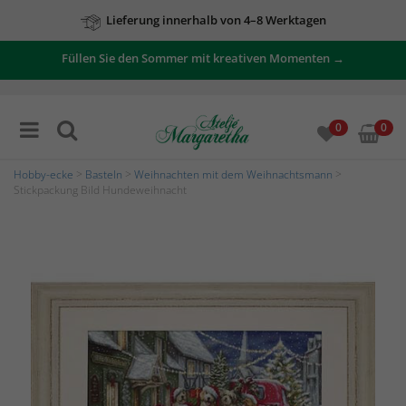
Lieferung innerhalb von 4–8 Werktagen
Füllen Sie den Sommer mit kreativen Momenten →
0
0
Hobby-ecke
>
Basteln
>
Weihnachten mit dem Weihnachtsmann
>
Stickpackung Bild Hundeweihnacht