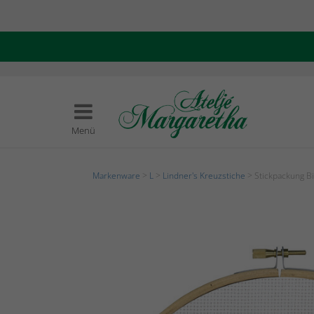
Menü
Markenware
>
L
>
Lindner's Kreuzstiche
> Stickpackung Bi