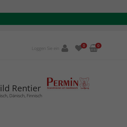
0
0
Loggen Sie ein
ild Rentier
sch, Dänisch, Finnisch