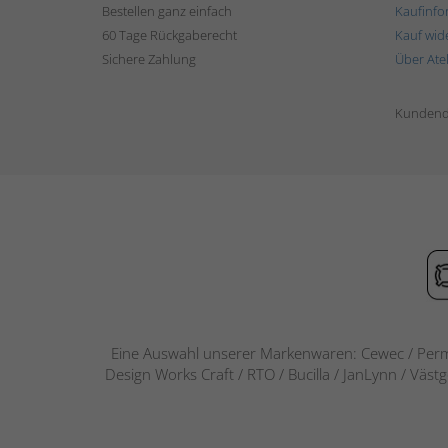
Bestellen ganz einfach
Kaufinfo
60 Tage Rückgaberecht
Kauf wid
Sichere Zahlung
Über Ate
Kundend
Eine Auswahl unserer Markenwaren: Cewec / Perm
Design Works Craft / RTO / Bucilla / JanLynn / Väst