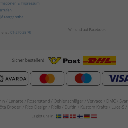
rmationen & Impressum
errufen
ljé Margaretha
Wir sind auf Facebook
ienst:
01-270 25 79
Sicher bestellen!
in / Lanarte / Rosenstand /
Oehlenschläger / Vervaco / DMC / Svarta
göta Broderi / Rico Design / Riolis / Duftin / Kustom Krafts / Luca
Es gibt uns in: