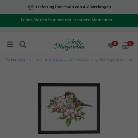
Lieferung innerhalb von 4–8 Werktagen
Füllen Sie den Sommer mit kreativen Momenten →
0
0
Markenware
>
L
>
Lindner's Kreuzstiche
> Stickpackung Bild Vogel & Blumen