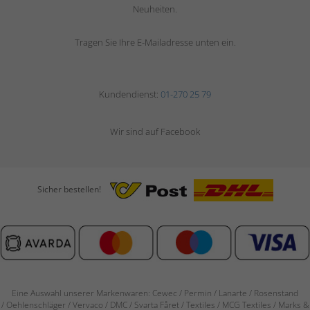
Neuheiten.
Tragen Sie Ihre E-Mailadresse unten ein.
Kundendienst:
01-270 25 79
Wir sind auf Facebook
Sicher bestellen!
Eine Auswahl unserer Markenwaren: Cewec / Permin / Lanarte / Rosenstand
/
Oehlenschläger / Vervaco / DMC / Svarta Fåret / Textiles / MCG Textiles / Marks &