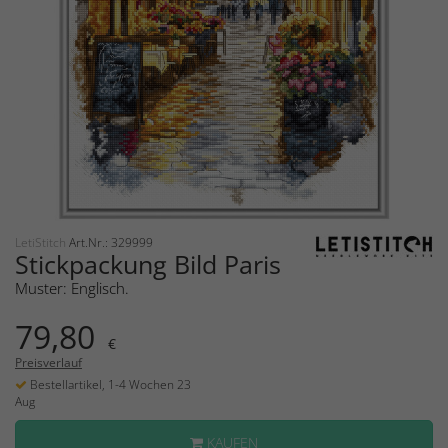
LetiStitch
Art.Nr.: 329999
Stickpackung Bild Paris
Muster: Englisch.
79,80
€
Preisverlauf
Bestellartikel, 1-4 Wochen 23
Aug
KAUFEN