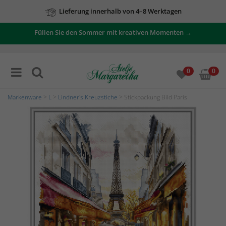
Lieferung innerhalb von 4–8 Werktagen
Füllen Sie den Sommer mit kreativen Momenten →
0
0
Markenware
>
L
>
Lindner's Kreuzstiche
> Stickpackung Bild Paris