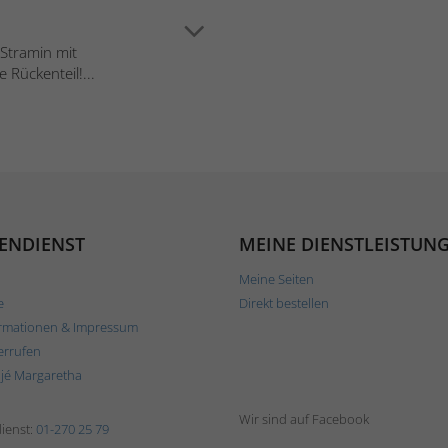
 Stramin mit
Rückenteil!...
ENDIENST
MEINE DIENSTLEISTUN
Meine Seiten
e
Direkt bestellen
rmationen & Impressum
errufen
ljé Margaretha
Wir sind auf Facebook
ienst:
01-270 25 79