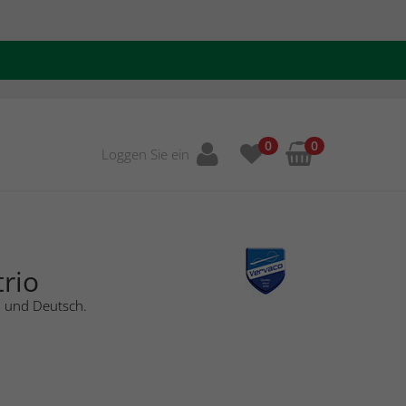
0
0
Loggen Sie ein
rio
h und Deutsch.