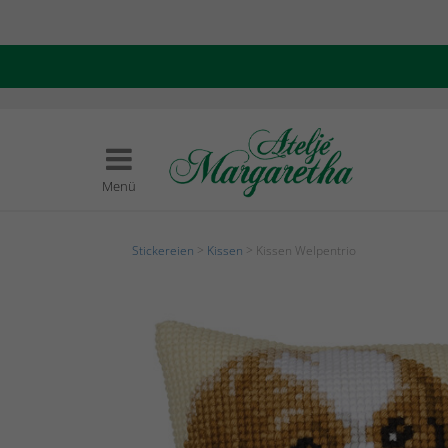
Menü
Stickereien
>
Kissen
> Kissen Welpentrio