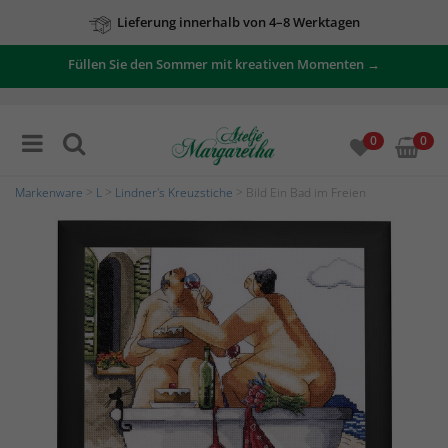
Lieferung innerhalb von 4–8 Werktagen
Zu unseren Angeboten
Füllen Sie den Sommer mit kreativen Momenten →
0
0
Markenware
>
L
>
Lindner's Kreuzstiche
> Bild Ein Bad im Freien