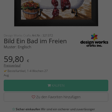
Design Works Crafts
Art.Nr.: 321372
Bild Ein Bad im Freien
Muster: Englisch
59,80
€
Preisverlauf
Bestellartikel, 1-4 Wochen 27
Aug
KAUFEN
Zu den Favoriten hinzufügen
Sicher einkaufen
Wir sind ein sicherer und zuverlässiger