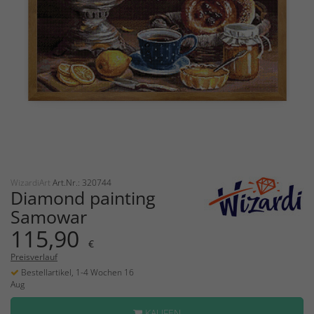
WizardiArt
Art.Nr.: 320744
Diamond painting
Samowar
115,90
€
Preisverlauf
Bestellartikel, 1-4 Wochen 16
Aug
KAUFEN