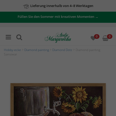
Lieferung innerhalb von 4–8 Werktagen
Füllen Sie den Sommer mit kreativen Momenten →
0
0
Hobby-ecke
>
Diamond painting
>
Diamond Dotz
> Diamond painting
Samowar