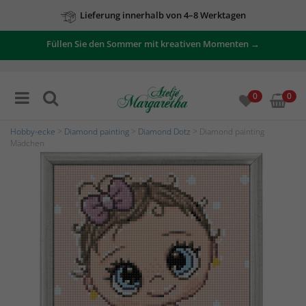
Lieferung innerhalb von 4–8 Werktagen
Füllen Sie den Sommer mit kreativen Momenten →
0
0
Hobby-ecke
>
Diamond painting
>
Diamond Dotz
> Diamond painting
Mädchen