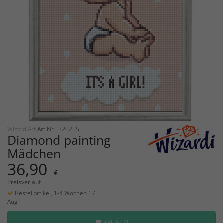
WizardiArt
Art.Nr.: 320255
Diamond painting
Mädchen
36,90
€
Preisverlauf
Bestellartikel, 1-4 Wochen 17
Aug
KAUFEN