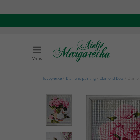
Menü
Hobby-ecke
>
Diamond painting
>
Diamond Dotz
> Diamon