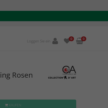
0
0
Loggen Sie ein
ing Rosen
KAUFEN