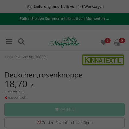
Lieferung innerhalb von 4–8 Werktagen
Füllen Sie den Sommer mit kreativen Momenten →
0
0
Kinna Textil
Art.Nr.: 300335
Deckchen,rosenknoppe
18,70
€
Preisverlauf
Ausverkauft
KAUFEN
Zu den Favoriten hinzufügen