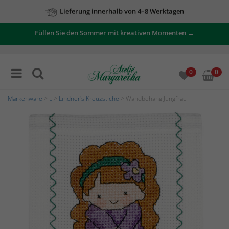
Lieferung innerhalb von 4–8 Werktagen
Zu unseren Angeboten
Füllen Sie den Sommer mit kreativen Momenten →
0
0
Markenware
>
L
>
Lindner's Kreuzstiche
> Wandbehang Jungfrau